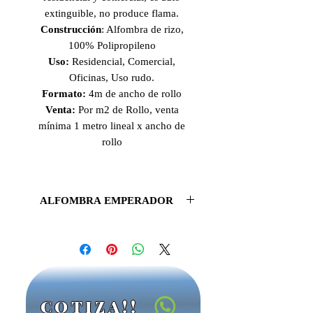
extinguible, no produce flama.
Construcción
: Alfombra de rizo,
100% Polipropileno
Uso:
Residencial, Comercial,
Oficinas, Uso rudo.
Formato:
4m de ancho de rollo
Venta:
Por m2 de Rollo, venta
mínima 1 metro lineal x ancho de
rollo
ALFOMBRA EMPERADOR
Gracias a su variedad de tonos, la
colección de alfombras Emperador es
perfecta para crear espacios únicos y
sofisticados en tu oficina, además es
autoextinguible.
COTIZA!!
Base: 100% polipropileno,