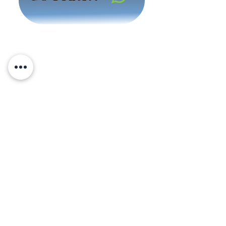
autoextinguible no produce flama,
Altura de pelo: 3mm, Altura total:
5mm
Peso total: 1185gr/m2
Se Vende: Por m2 al ancho del rollo
Uso: Residencial, Comercial, Oficina,
Interior