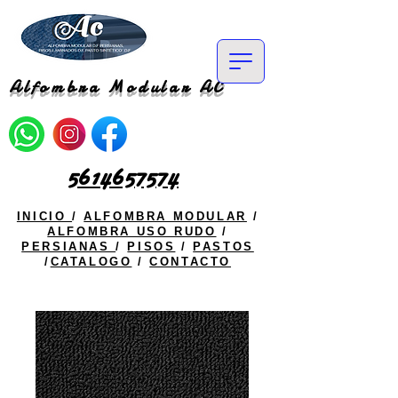
Alfombra Modular AC
5614657574
INICIO
/
ALFOMBRA MODULAR
/
ALFOMBRA USO RUDO
/
PERSIANAS
/
PISOS
/
PASTOS
/
CATALOGO
/
CONTACTO