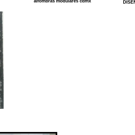
alfombras modulares cdmx
DISE