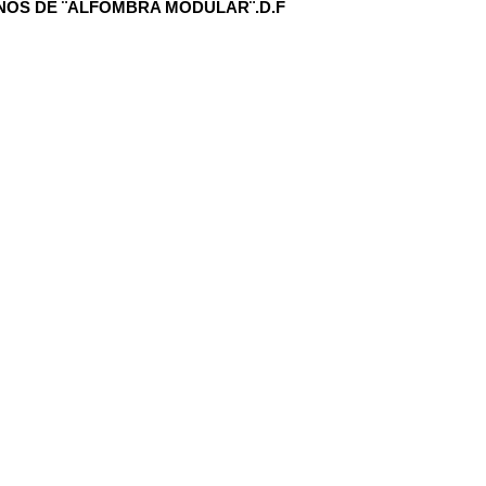
ÑOS DE ¨ALFOMBRA MODULAR¨.D.F