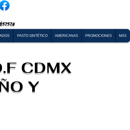
657574
NADOS
PASTO SINTÉTICO
AMERICANAS
PROMOCIONES
MÁS
.F CDMX
EÑO Y