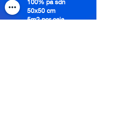
100% pa sdn
50x50 cm
5m2 por caja
20 pzas por
caja
ventas@alfombramodularypersianasac.com