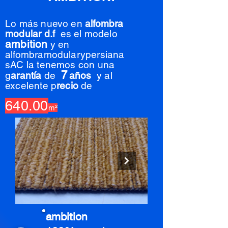
Lo más nuevo en
alfombra
m
odular d.f
es el modelo
ambition
y en
alfombramodularypersiana
sAC la tenemos con una
7
g
arantía
de
años
y al
excelente p
recio
de
64
0.
00
m²
ambition