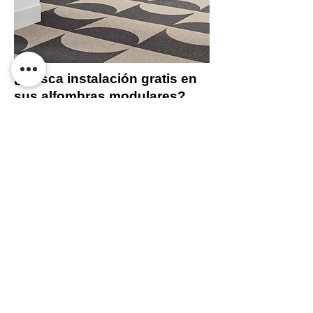
¿Busca instalación gratis en
sus alfombras modulares?
Si usted está en busca de una instalación gratuita de
alfombra modular, se encuentra en el lugar correcto.
Nos complace ofrecerle nuestros servicios de alta
calidad para ayudarle en la selección y colocación de
alfombra modular en su hogar u oficina. En la
compra de su alfombra modular en más de 25m².
En nuestra empresa, nos enorgullece brindar a
nuestros clientes las mejores soluciones para sus
necesidades de revestimiento de sus espacios.
Ofrecemos una gran variedad de colores y estilos de
alfombras modulares para satisfacer sus gustos y
necesidades específicas.
Además, nuestro equipo altamente capacitado de
instaladores de alfombra modular asegura una
colocación precisa y profesional. Garantizamos que
su alfombra modular quedará perfectamente
encajada y ajustada, sin arrugas ni problemas de
alineación. Para nosotros, nuestros clientes son