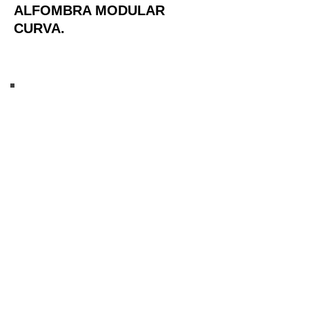
ALFOMBRA MODULAR
CURVA.
ALFOMBRA MODULAR CURVA EN
EL D.F - CDMX