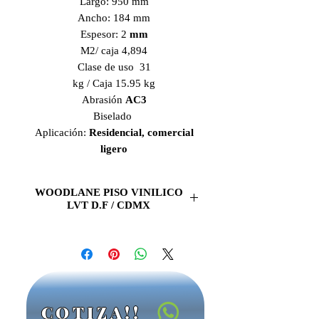
Largo: 950 mm
Ancho: 184 mm
Espesor: 2
mm
M2/ caja 4,894
Clase de uso 31
kg / Caja 15.95 kg
Abrasión
AC3
Biselado
Aplicación:
Residencial, comercial
ligero
WOODLANE PISO VINILICO
LVT D.F / CDMX
WOODLANE PISO
VINILICO LVT (Luxury Vinyl Tile)
PISO VINILICO WOODLANE
de la
linea de
lujo LVT,
es tu mejor opcion
para que tus
pisos
luzcan hermosos,
COTIZA!!
sus tonos frescos y elegantes con la