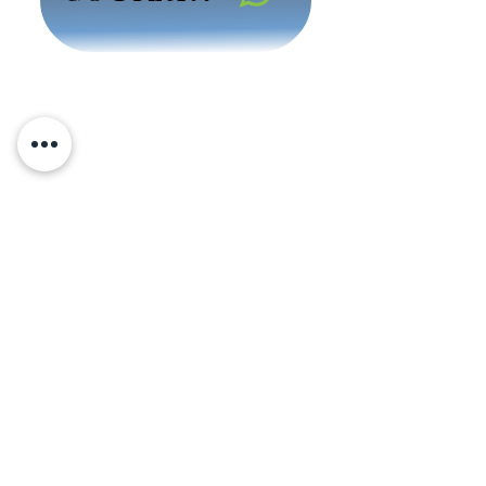
mejor calidad.
CCM
es la mejor
opcion en
Pisos Vinilicos en la
CDMX / D.F