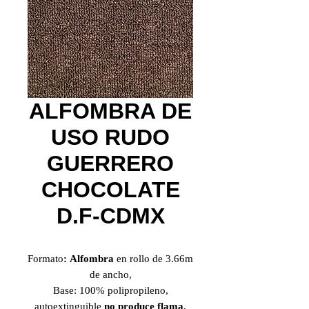
ALFOMBRA DE
USO RUDO
GUERRERO
CHOCOLATE
D.F-CDMX
Formato
: Alfombra
en rollo de 3.66m
de ancho,
Base: 100% polipropileno,
autoextinguible
no produce flama
,