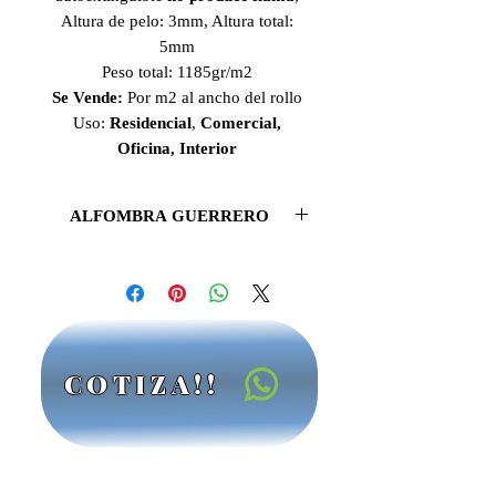
Altura de pelo: 3mm, Altura total:
5mm
Peso total: 1185gr/m2
Se Vende:
Por m2 al ancho del rollo
Uso:
Residencial
,
Comercial,
Oficina, Interior
ALFOMBRA GUERRERO
Con hermosas texturas de rizo y una
extensa gama de colores, las
alfombras Guerrero
-Sprint son
perfectas para
oficina
, además de ser
la favorita de muchos.
COTIZA!!