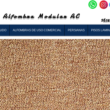
Alfombra Modular AC
5614
RUDO
ALFOMBRAS DE USO COMERCIAL
PERSIANAS
PISOS LAMI