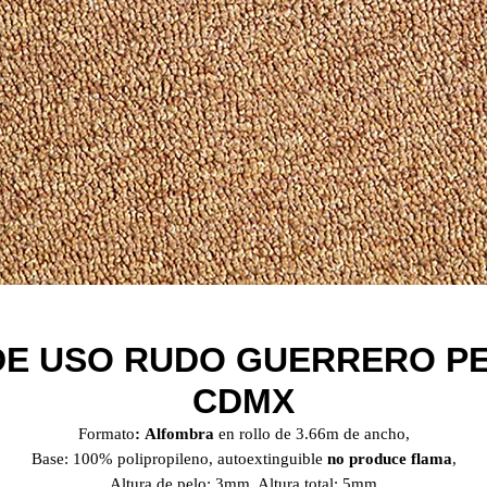
E USO RUDO GUERRERO PET
CDMX
Formato
: Alfombra
en rollo de 3.66m de ancho,
Base: 100% polipropileno, autoextinguible
no produce flama
,
Altura de pelo: 3mm, Altura total: 5mm