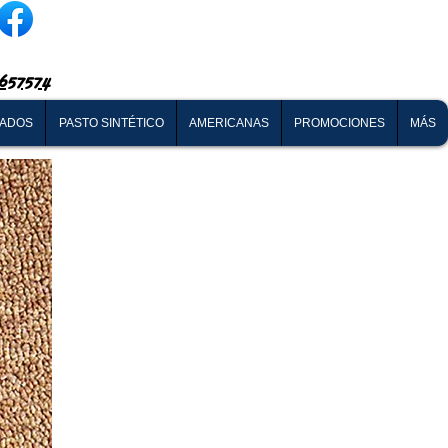
657574
NADOS
PASTO SINTÉTICO
AMERICANAS
PROMOCIONES
MÁS