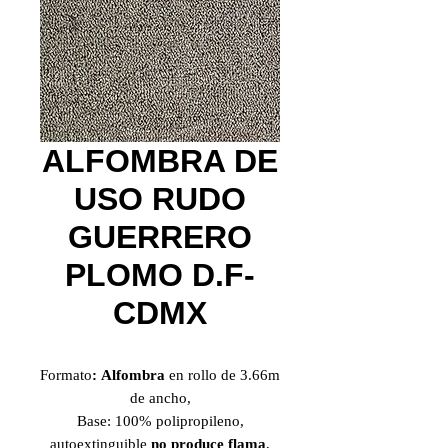
ALFOMBRA DE
USO RUDO
GUERRERO
PLOMO D.F-
CDMX
Formato
: Alfombra
en rollo de 3.66m
de ancho,
Base: 100% polipropileno,
autoextinguible
no produce flama
,