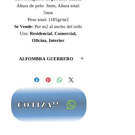
Altura de pelo: 3mm, Altura total:
5mm
Peso total: 1185gr/m2
Se Vende:
Por m2 al ancho del rollo
Uso:
Residencial
,
Comercial,
Oficina, Interior
ALFOMBRA GUERRERO
Con hermosas texturas de rizo y una
extensa gama de colores, las
alfombras Guerrero
-Sprint son
perfectas para
oficina
, además de ser
la favorita de muchos.
COTIZA!!