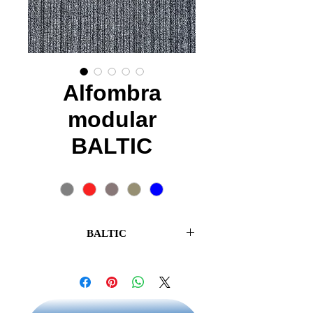
Alfombra
modular
BALTIC
Tono
*
BALTIC
Transforma por completo tus espacios
con la excepcional alfombra modular
BALTIC. Esta innovadora opción
combina funcionalidad y estilo en