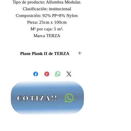
Tipo de producto: Alfombra Modular.
Clasificación: institucional
Composición: 92% PP+8% Nylon
Pieza: 25cm x 100cm
M² por caja: 5 m².
Marca TERZA
Plane Plank II de TERZA
Diseño contemporáneo, formato
versátil y alto rendimiento
institucional.
La Alfombra Modular Plane Plank II
de TERZA representa una solución
COTIZA!!
moderna y funcional para espacios
institucionales que requieren un
equilibrio entre estética, resistencia y
facilidad de mantenimiento. Su
formato tipo plank de 25 cm x 100
cm permite composiciones visuales