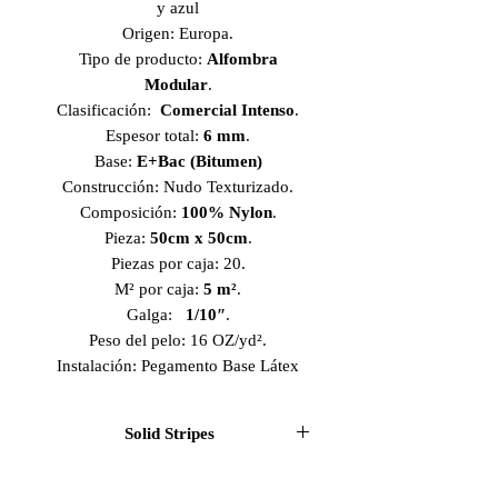
y azul
Origen: Europa.
Tipo de producto:
Alfombra
Modular
.
Clasificación:
Comercial Intenso
.
Espesor total:
6 mm
.
Base:
E+Bac (Bitumen)
Construcción: Nudo Texturizado.
Composición:
100% Nylon
.
Pieza:
50cm x 50cm
.
Piezas por caja: 20.
M² por caja:
5 m²
.
Galga:
1/10″
.
Peso del pelo: 16 OZ/yd².
Instalación: Pegamento Base Látex
Solid Stripes
La
Alfombra Modular Colección