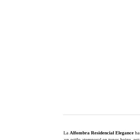
La
Alfombra Residencial Elegance
ha 
un estilo atemporal en tonos beige, est