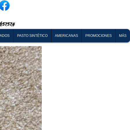
657574
NADOS
PASTO SINTÉTICO
AMERICANAS
PROMOCIONES
MÁS