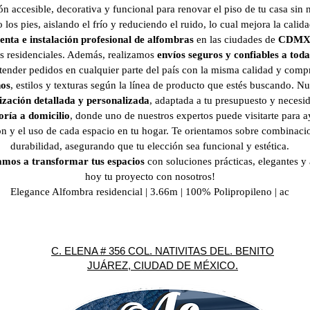
ón accesible, decorativa y funcional para renovar el piso de tu casa sin
los pies, aislando el frío y reduciendo el ruido, lo cual mejora la calid
enta e instalación profesional de alfombras
en las ciudades de
CDM
s residenciales. Además, realizamos
envíos seguros y confiables a tod
tender pedidos en cualquier parte del país con la misma calidad y comp
nos
, estilos y texturas según la línea de producto que estés buscando. Nue
ización detallada y personalizada
, adaptada a tu presupuesto y necesi
oría a domicilio
, donde uno de nuestros expertos puede visitarte para a
ón y el uso de cada espacio en tu hogar. Te orientamos sobre combinaci
durabilidad, asegurando que tu elección sea funcional y estética.
amos a transformar tus espacios
con soluciones prácticas, elegantes y
hoy tu proyecto con nosotros!
Elegance Alfombra residencial | 3.66m | 100% Polipropileno | ac
C. ELENA # 356 COL. NATIVITAS DEL. BENITO
JUÁREZ, CIUDAD DE MÉXICO.