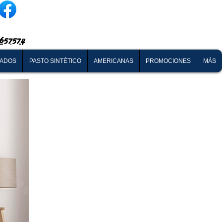
657574
NADOS
PASTO SINTÉTICO
AMERICANAS
PROMOCIONES
MÁS