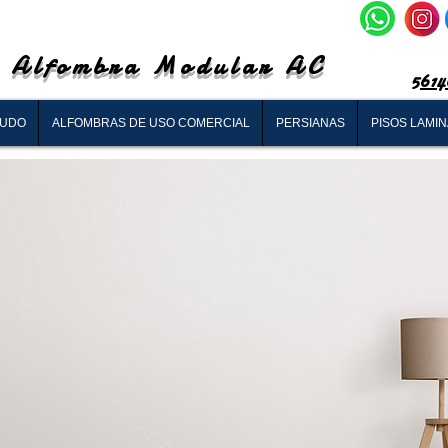
Alfombra Modular AC
5614
RUDO
ALFOMBRAS DE USO COMERCIAL
PERSIANAS
PISOS LAMI