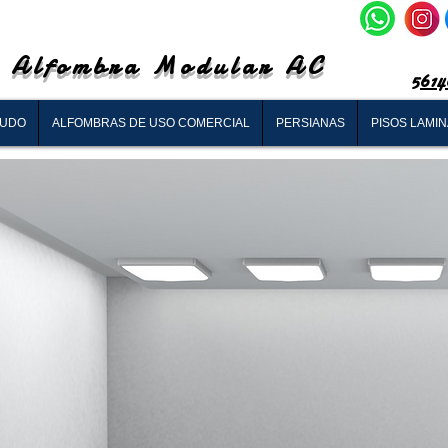
Alfombra Modular AC
5614
RUDO
ALFOMBRAS DE USO COMERCIAL
PERSIANAS
PISOS LAMI