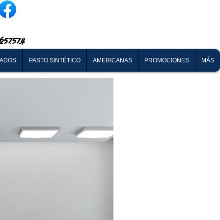
657574
NADOS
PASTO SINTÉTICO
AMERICANAS
PROMOCIONES
MÁS