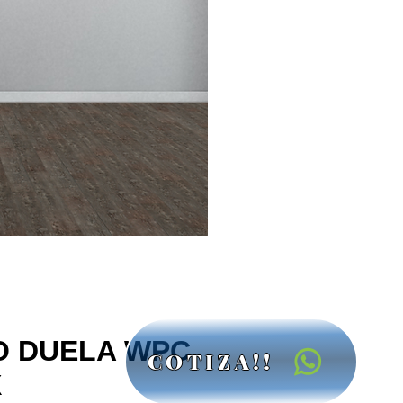
PO DUELA WPC
COTIZA!!
X