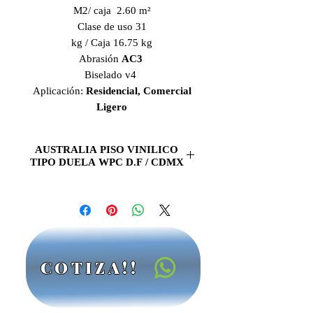
M2/ caja 2.60 m²
Clase de uso 31
kg / Caja 16.75 kg
Abrasión
AC3
Biselado v4
Aplicación:
Residencial, Comercial
Ligero
AUSTRALIA PISO VINILICO
TIPO DUELA WPC D.F / CDMX
AUSTRALIA PISO
VINILICO TIPO DUELAWPC
(Water Proof Core)
PISO VINILICO AUSTRALIA
resistente al agua es tu mejor opcion
COTIZA!!
para
renovar
tus
espacios
con una
gran variedad de diseños.
CCM
es la
mejor opcion en
Pisos Vinilicos en la
CDMX / D.F