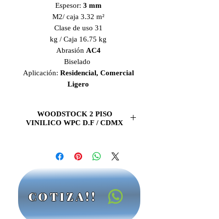
Espesor:
3 mm
M2/ caja 3.32 m²
Clase de uso 31
kg / Caja 16.75 kg
Abrasión
AC4
Biselado
Aplicación:
Residencial, Comercial
Ligero
WOODSTOCK 2 PISO
VINILICO WPC D.F / CDMX
WOODSTOCK 2 PISO
VINILICO LVT (Luxury Vinyl Tile)
PISO VINILICO WOODSTOCK 2
de la linea de
lujo LVT,
es tu mejor
opcion para que tus
pisos
luzcan
COTIZA!!
hermosos, sus tonos frescos y
elegantes con la mejor calidad.
CCM
es la mejor opcion en
Pisos Vinilicos