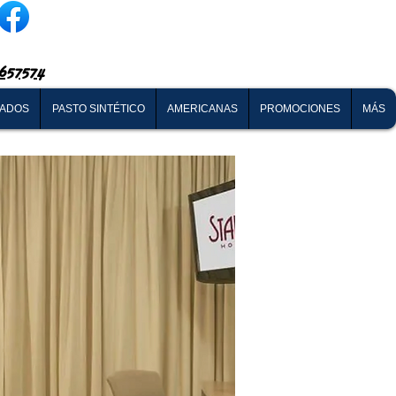
657574
NADOS
PASTO SINTÉTICO
AMERICANAS
PROMOCIONES
MÁS