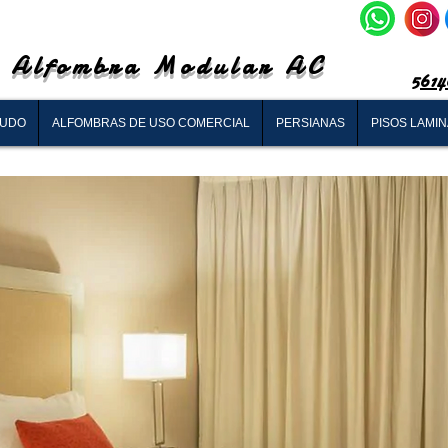
Alfombra Modular AC
5614
RUDO
ALFOMBRAS DE USO COMERCIAL
PERSIANAS
PISOS LAMI