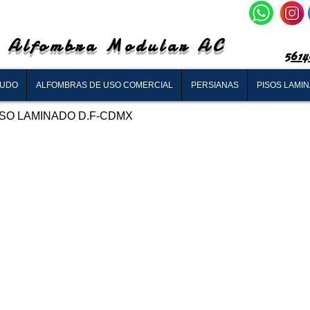
Alfombra Modular AC
5614
RUDO
ALFOMBRAS DE USO COMERCIAL
PERSIANAS
PISOS LAMI