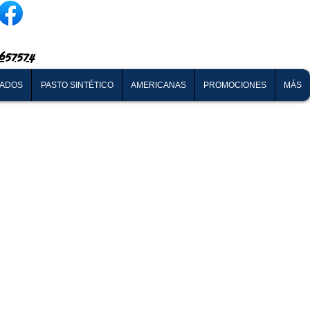
657574
NADOS
PASTO SINTÉTICO
AMERICANAS
PROMOCIONES
MÁS