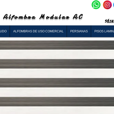
Alfombra Modular AC
5614
RUDO
ALFOMBRAS DE USO COMERCIAL
PERSIANAS
PISOS LAMI