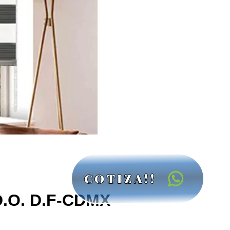
COTIZA!!
.O. D.F-CDMX