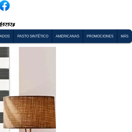
657574
NADOS
PASTO SINTÉTICO
AMERICANAS
PROMOCIONES
MÁS