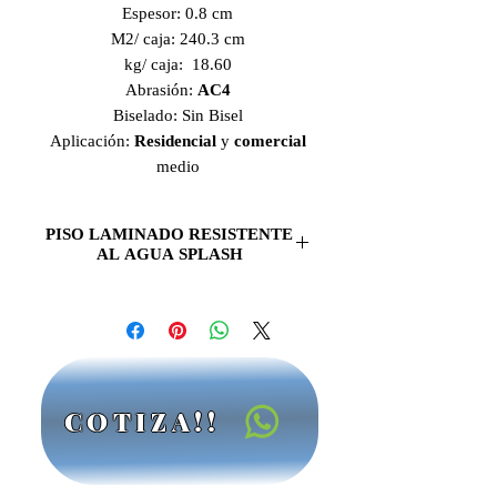
Espesor: 0.8 cm
M2/ caja: 240.3 cm
kg/ caja: 18.60
Abrasión:
AC4
Biselado: Sin Bisel
Aplicación:
Residencial
y
comercial
medio
PISO LAMINADO RESISTENTE
AL AGUA SPLASH
Resistente al agua
. Hecho de
Europa
. Fabricado en S
alzburgo,
Austria
. Piso de
8mm de grosor
,
sistema de ensamble sin pegamento
Clic Plus, sensación
térmica
COTIZA!!
agradable, ideal para áreas
residenciales
y
comerciales de
tráfico medio.CCM
es la mejor
opcion en
Pisos Laminados en la