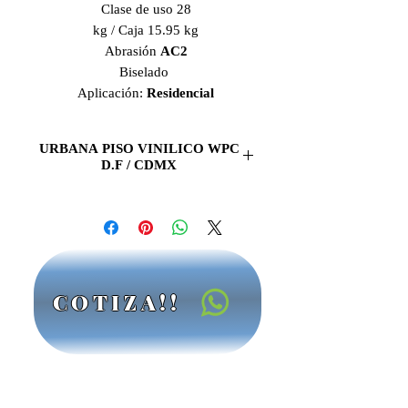
Clase de uso 28
kg / Caja 15.95 kg
Abrasión
AC2
Biselado
Aplicación:
Residencial
URBANA PISO VINILICO WPC
D.F / CDMX
URBANA PISO VINILICO LVT
(Luxury Vinyl Tile)
PISO VINILICO URBANA
de la
linea de
lujo LVT,
es tu mejor opcion
para que tus
pisos
luzcan hermosos,
COTIZA!!
sus tonos frescos y elegantes con la
mejor calidad.
CCM
es la mejor
opcion en
Pisos Vinilicos en la
CDMX / D.F