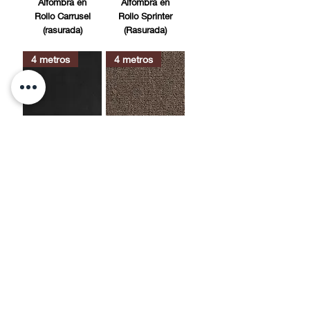
Alfombra en
Alfombra en
Rollo Carrusel
Rollo Sprinter
(rasurada)
(Rasurada)
4 metros
4 metros
Alfombra en
Alfombra en
Rollo Forza
Rollo Astra
ultra (nudo)
(Nudo)
50cm x 50cm
Alfombra
Alfombra en
modular
rollo