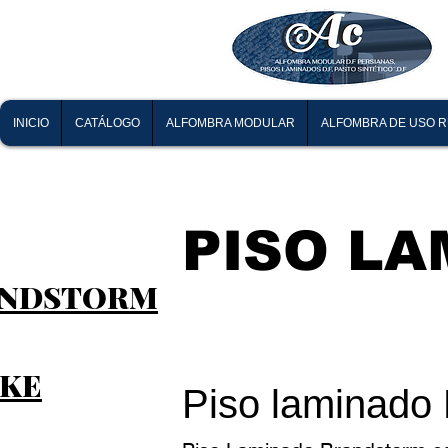
INICIO
CATÁLOGO
ALFOMBRA MODULAR
ALFOMBRA DE USO 
PISO LA
NDST
ORM
KE
Piso lamina