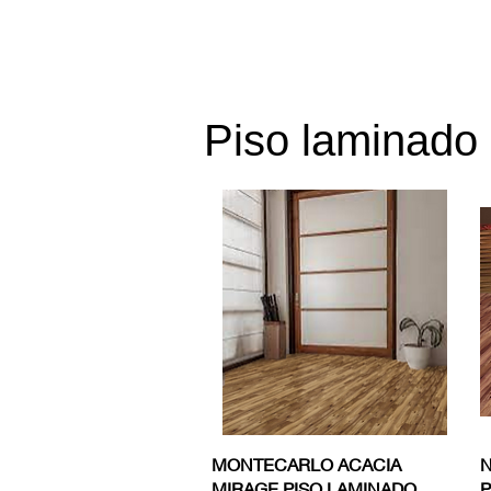
Piso laminad
Vista rápida
MONTECARLO ACACIA
N
MIRAGE PISO LAMINADO
P