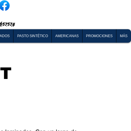
657574
NADOS
PASTO SINTÉTICO
AMERICANAS
PROMOCIONES
MÁS
CT