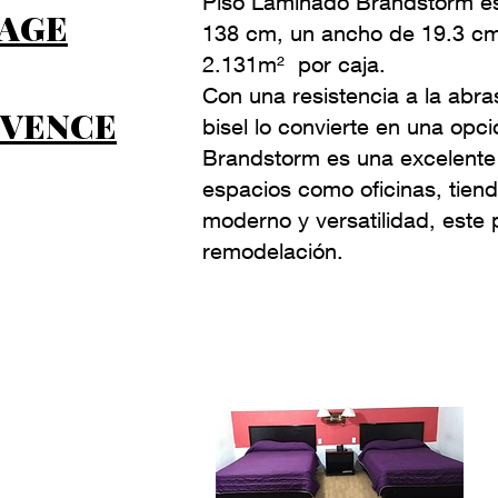
Piso Laminado Brandstorm es 
AGE
138 cm, un ancho de 19.3 cm 
2.131m² por caja.
Con una resistencia a la abra
VENCE
bisel lo convierte en una opc
Brandstorm es una excelente 
espacios como oficinas, tiend
moderno y versatilidad, este
remodelación.